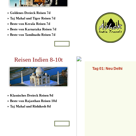
»
Goldenes Dreieck Reisen 7d
»
Taj Mahal und Tiger Reisen 7d
»
Beste von Kerala Reisen 7d
»
Beste von Karnataka Reisen 7d
»
Beste von Tamilnadu Reisen 7d
More
Reisen Indien 8-10t
»
Klassisches Dreieck Reisen 9d
»
Beste von Rajasthan Reisen 10d
»
Taj Mahal und Rishikesh 8d
More