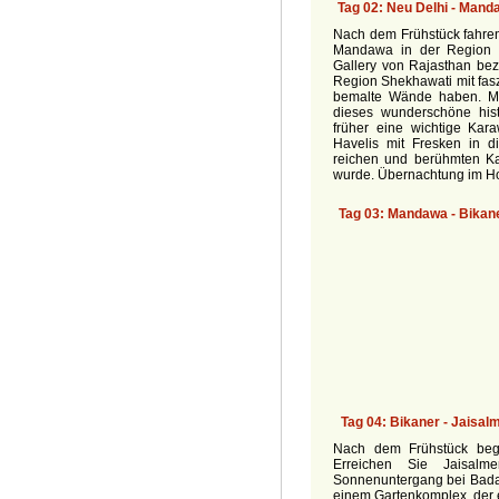
Reisen Indien 15-17t
Nach dem Frühstück fahren
Mandawa in der Region S
Gallery von Rajasthan be
Region Shekhawati mit faszi
bemalte Wände haben. M
dieses wunderschöne his
früher eine wichtige Kar
»
Rajasthan und Goa 15d
Havelis mit Fresken in d
reichen und berühmten Ka
»
Das Land Buddhas 15d
wurde. Übernachtung im H
»
Beste von Nord Indien 15d
»
Rajasthan, Tajmahal und Tiger 16d
More
Nach dem Frühstück begi
Erreichen Sie Jaisa
Sonnenuntergang bei Bada 
einem Gartenkomplex, der et