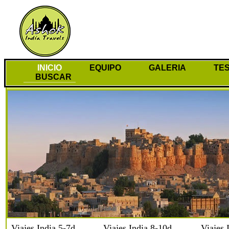
INICIO
EQUIPO
GALERIA
TES
BUSCAR
Viajes India 5-7d
Viajes India 8-10d
Viajes 