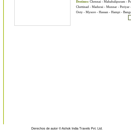
Destinos:
Chennai - Mahabalipuram - Po
Chettinad - Madurai - Munnar - Periyar 
Ooty - Mysore - Hassan - Hampi - Banga
Derechos de autor © Ashok India Travels Pvt. Ltd.