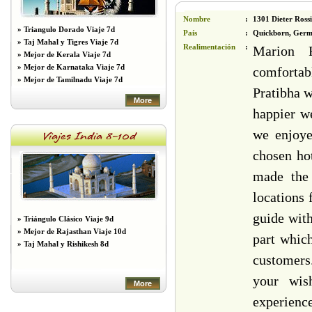
Nombre
:
1301 Dieter Ross
»
Triangulo Dorado Viaje 7d
País
:
Quickborn, Ger
»
Taj Mahal y Tigres Viaje 7d
Realimentación
:
Marion R
»
Mejor de Kerala Viaje 7d
»
Mejor de Karnataka Viaje 7d
comfortab
»
Mejor de Tamilnadu Viaje 7d
Pratibha w
More
happier w
we enjoye
Viajes India 8-10d
chosen hot
made the 
locations 
guide wit
»
Triángulo Clásico Viaje 9d
»
Mejor de Rajasthan Viaje 10d
part which
»
Taj Mahal y Rishikesh 8d
customers.
your wis
More
experienc