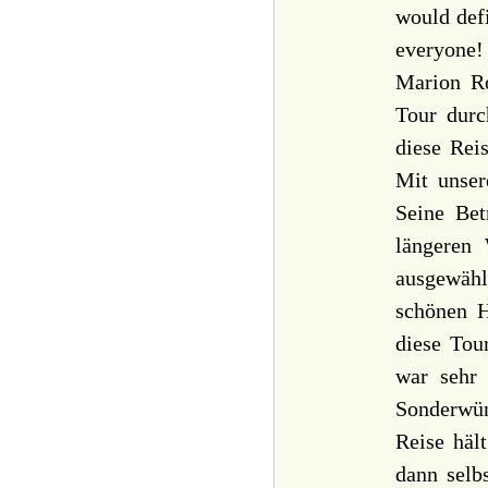
Viajes India 15-17d
would def
everyone!
Marion Ro
Tour durc
»
Rajasthan y Goa 15d
diese Rei
»
La Tierra de Buddha 15d
Mit unser
»
Mejor de la India del Norte 15d
»
Rajasthan, Tajmahal y Tigres 16d
Seine Bet
längeren
More
ausgewähl
schönen H
diese Tou
war sehr 
Sonderwün
Reise häl
dann selb