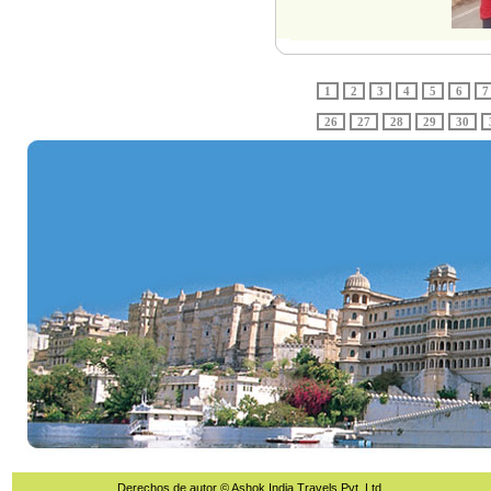
1
2
3
4
5
6
7
26
27
28
29
30
Derechos de autor © Ashok India Travels Pvt. Ltd.