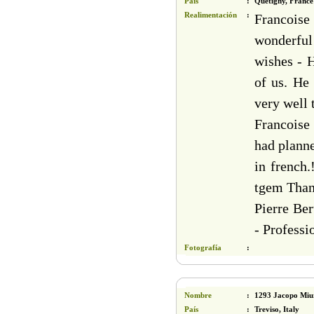
País
:
Quetigny, France
Realimentación
:
Francoise
wonderful
wishes - H
of us. He
very well 
Francoise
had planne
in french.
tgem Thank
Pierre Ber
- Professi
Fotografía
:
Nombre
:
1293 Jacopo Miu
País
:
Treviso, Italy