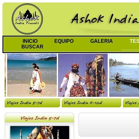
INICIO
EQUIPO
GALERIA
TES
BUSCAR
Viajes India 5-7d
Viajes India 8-10d
Viajes
Viajes India 5-7d