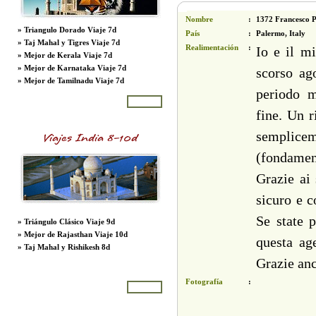
Nombre
:
1372 Francesco Pa
»
Triangulo Dorado Viaje 7d
País
:
Palermo, Italy
»
Taj Mahal y Tigres Viaje 7d
Realimentación
:
Io e il m
»
Mejor de Kerala Viaje 7d
»
Mejor de Karnataka Viaje 7d
scorso ag
»
Mejor de Tamilnadu Viaje 7d
periodo m
More
fine. Un r
semplicem
Viajes India 8-10d
(fondament
Grazie ai 
sicuro e c
Se state 
»
Triángulo Clásico Viaje 9d
»
Mejor de Rajasthan Viaje 10d
questa ag
»
Taj Mahal y Rishikesh 8d
Grazie anc
Fotografía
:
More