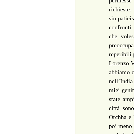
permesse 
richieste
simpatici
confronti
che voles
preoccupa
reperibili
Lorenzo Ve
abbiamo de
nell’Indi
miei genit
state amp
città son
Orchha e V
po’ meno t