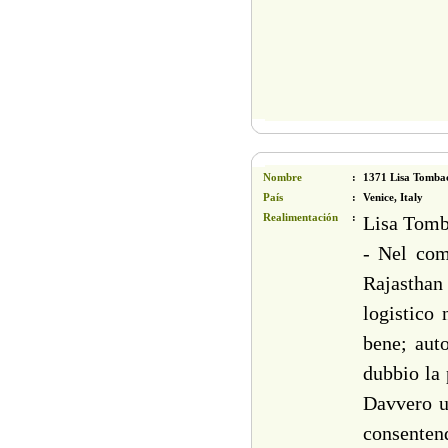
Viajes India 15-17d
»
Rajasthan y Goa 15d
»
La Tierra de Buddha 15d
»
Mejor de la India del Norte 15d
Nombre
:
1371 Lisa Tombac
»
Rajasthan, Tajmahal y Tigres 16d
País
:
Venice, Italy
Realimentación
:
Lisa Tomba
More
- Nel com
Rajasthan 
logistico 
bene; aut
dubbio la 
Davvero u
consentend