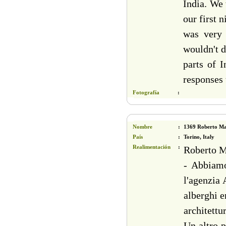
India. We 
our first 
was very 
wouldn't d
parts of 
responses 
Fotografía
:
Nombre
:
1369 Roberto Mac
País
:
Torino, Italy
Realimentación
:
Roberto M
- Abbiamo
l'agenzia 
alberghi e
architettu
Un altro p