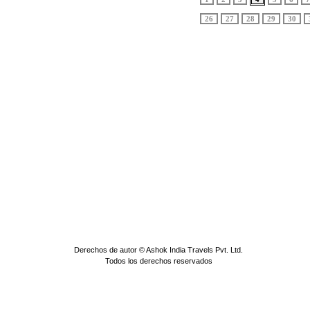
26
27
28
29
30
Derechos de autor © Ashok India Travels Pvt. Ltd.
Todos los derechos reservados