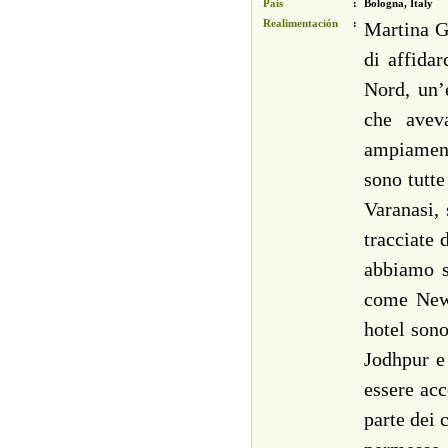
País
:
Bologna, Italy
Realimentación
:
Martina G
di affidar
Nord, un’
che aveva
ampiament
sono tutte
Varanasi, 
tracciate 
abbiamo sc
come New 
hotel sono
Jodhpur e 
essere acc
parte dei 