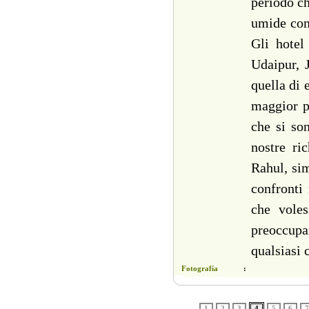
periodo ch
umide com
Gli hotel
Udaipur, J
quella di 
maggior pa
che si so
nostre ri
Rahul, sim
confronti
che voles
preoccupa
qualsiasi 
Fotografía
:
1
2
3
4
5
6
7