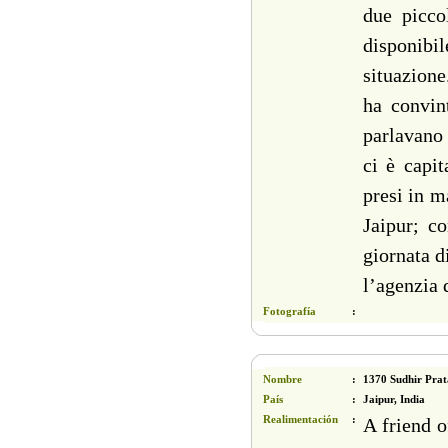
due picco
disponibi
situazione
ha convin
parlavano 
ci è capi
presi in m
Jaipur; c
giornata d
l’agenzia 
Fotografía
:
Nombre
:
1370 Sudhir Prat
País
:
Jaipur, India
Realimentación
:
A friend 