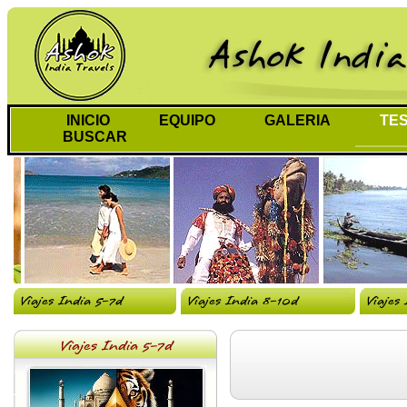
INICIO
EQUIPO
GALERIA
TES
BUSCAR
Viajes India 5-7d
Viajes India 8-10d
Viajes
Viajes India 5-7d