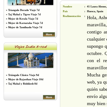
Nombre
:
41 Laura Alonso,
»
Triangulo Dorado Viaje 7d
País
:
Huesca, Spain
»
Taj Mahal y Tigres Viaje 7d
Realimentación
:
Hola, Asho
»
Mejor de Kerala Viaje 7d
»
Mejor de Karnataka Viaje 7d
maravilla
»
Mejor de Tamilnadu Viaje 7d
contigo a
More
cualquier 
supongo qu
Viajes India 8-10d
octubre. 
con el re
maravillo
Mucha gen
»
Triángulo Clásico Viaje 9d
»
Mejor de Rajasthan Viaje 10d
web, ya qu
»
Taj Mahal y Rishikesh 8d
quién sabe
envío alg
More
muy bien s