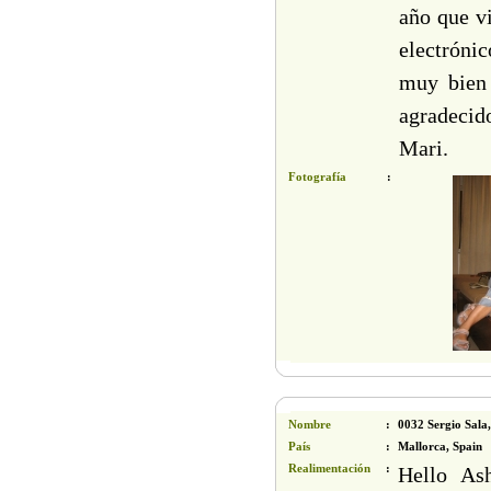
Viajes India 15-17d
año que v
electrónic
muy bien 
agradecid
»
Rajasthan y Goa 15d
Mari.
»
La Tierra de Buddha 15d
»
Mejor de la India del Norte 15d
Fotografía
:
»
Rajasthan, Tajmahal y Tigres 16d
More
Nombre
:
0032 Sergio Sala
País
:
Mallorca, Spain
Realimentación
:
Hello Ash