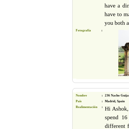
have a di
have to m
you both 
Fotografía
:
Nombre
:
236 Nacho Guijar
País
:
Madrid, Spain
Realimentación
:
Hi Ashok, 
spend 16 
different 