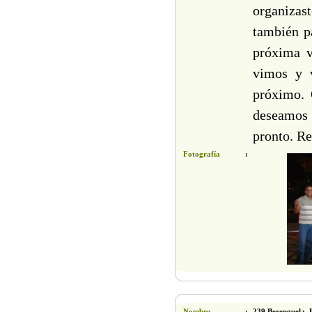
organizas
también p
próxima v
vimos y 
próximo. 
deseamos 
pronto. Re
Fotografía
:
Nombre
:
239 Berenguela, 