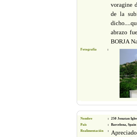
voragine d
de la sub
dicho....
abrazo fu
BORJA Nam
Fotografía
:
Nombre
:
250 Jonatan Igles
País
:
Barcelona, Spain
Realimentación
:
Apreciados