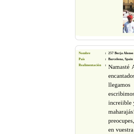
Viajes India 15-17d
»
Rajasthan y Goa 15d
»
La Tierra de Buddha 15d
»
Mejor de la India del Norte 15d
Nombre
:
257 Borja Alonso
»
Rajasthan, Tajmahal y Tigres 16d
País
:
Barcelona, Spain
Realimentación
:
Namasté A
More
encantados
llegamos
escribimos
increiible
maharajás
preocupes,
en vuestra