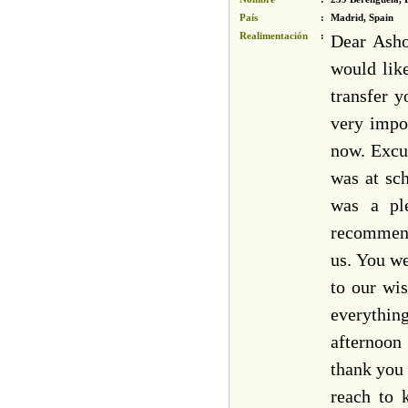
País
:
Madrid, Spain
Realimentación
:
Dear Asho
would lik
transfer y
very impo
now. Excus
was at s
was a pl
recommend 
us. You we
to our wi
everything
afternoon
thank you 
reach to 