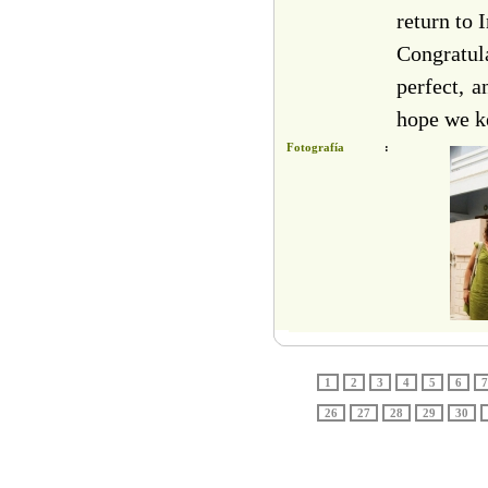
return to 
Congratul
perfect, a
hope we k
Fotografía
:
1
2
3
4
5
6
7
26
27
28
29
30