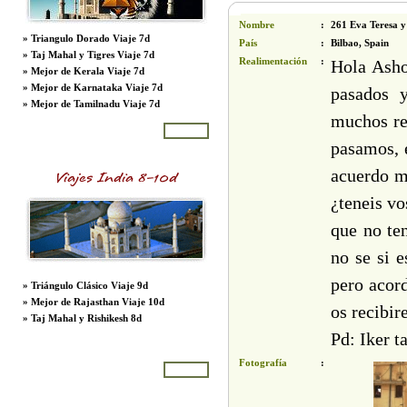
Nombre
:
261 Eva Teresa y
»
Triangulo Dorado Viaje 7d
País
:
Bilbao, Spain
»
Taj Mahal y Tigres Viaje 7d
Realimentación
:
Hola Asho
»
Mejor de Kerala Viaje 7d
»
Mejor de Karnataka Viaje 7d
pasados 
»
Mejor de Tamilnadu Viaje 7d
muchos rec
More
pasamos, 
acuerdo m
Viajes India 8-10d
¿teneis vo
que no te
no se si e
pero acord
»
Triángulo Clásico Viaje 9d
»
Mejor de Rajasthan Viaje 10d
os recibi
»
Taj Mahal y Rishikesh 8d
Pd: Iker 
Fotografía
:
More