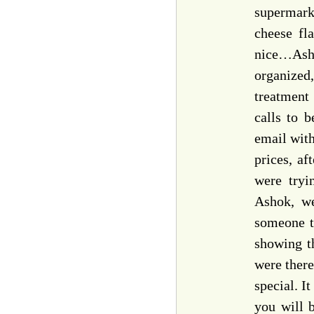
supermark
cheese fl
nice…Asho
organized
treatment 
calls to 
email wit
prices, af
were tryi
Ashok, we
someone t
showing th
were there
special. I
you will 